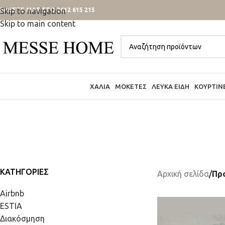
ΑΛΕΣΤΕ ΜΑΣ ΣΤΟ 2612 615 215
Skip to navigation
Skip to main content
ΧΑΛΙΆ
ΜΟΚΈΤΕΣ
ΛΕΥΚΆ ΕΊΔΗ
ΚΟΥΡΤΊΝ
ΚΑΤΗΓΟΡΊΕΣ
Αρχική σελίδα
/
Προ
Airbnb
ESTIA
Διακόσμηση