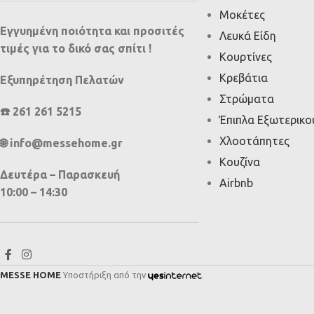
Μοκέτες
Εγγυημένη ποιότητα και προσιτές
Λευκά Είδη
τιμές για το δικό σας σπίτι !
Κουρτίνες
Κρεβάτια
Εξυπηρέτηση Πελατών
Στρώματα
☎️ 261 261 5215
Έπιπλα Εξωτερικ
Χλοοτάπητες
🌐 info@messehome.gr
Κουζίνα
Δευτέρα – Παρασκευή
Airbnb
10:00 – 14:30
MESSE HOME
Υποστήριξη από την