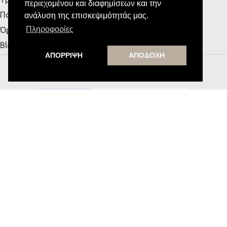
περιεχομένου και διαφημίσεων και την
Πολιτική Απορρήτου
ανάλυση της επισκεψιμότητάς μας.
Πληροφορίες
Όροι Χρήσης
Blog
ΑΠΟΡΡΙΨΗ
ΑΠΟΔΟΧΗ
MESSE HOME
Υποστήριξη από την
Εγγραφή στο Newsletter
Κάνε εγγραφή στο newsletter μας για να
λαμβάνεις αποκλειστικές προσφορές.