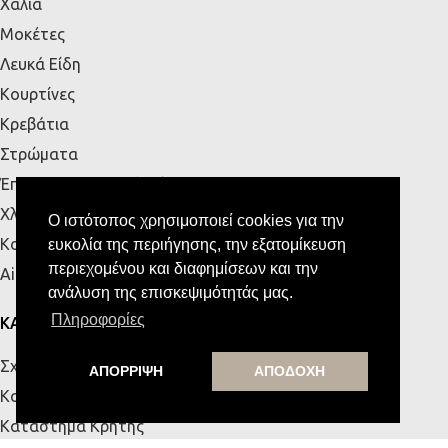
Χαλιά
Μοκέτες
Λευκά Είδη
Κουρτίνες
Κρεβάτια
Στρώματα
Έπιπλα Εξωτερικού Χώρου
Χλοοτάπητες
Ο ιστότοπος χρησιμοποιεί cookies για την
Κουζίνα
ευκολία της περιήγησης, την εξατομίκευση
περιεχομένου και διαφημίσεων και την
Airbnb
ανάλυση της επισκεψιμότητάς μας.
Πληροφορίες
ΚΑΤΑΣΤΗΜΑΤΑ
Σχετικά με εμάς
ΑΠΟΡΡΙΨΗ
ΑΠΟΔΟΧΗ
Κατάστημα Πάτρας
Κατάστημα Κρήτης