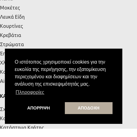
Μοκέτες
Λευκά Είδη
Κουρτίνες
Κρεβάτια
Στρώματα
Έπιπλα Εξωτερικού Χώρου
Ο ιστότοπος χρησιμοποιεί cookies για την
Χλοοτάπητες
ευκολία της περιήγησης, την εξατομίκευση
Κουζίνα
περιεχομένου και διαφημίσεων και την
Airbnb
ανάλυση της επισκεψιμότητάς μας.
Πληροφορίες
ΚΑΤΑΣΤΗΜΑΤΑ
ΑΠΟΡΡΙΨΗ
ΑΠΟΔΟΧΗ
Σχετικά με εμάς
Κατάστημα Πάτρας
Κατάστημα Κρήτης
Επικοινωνία