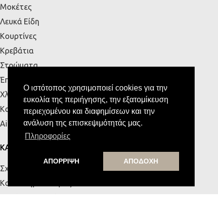
Μοκέτες
Λευκά Είδη
Κουρτίνες
Κρεβάτια
Στρώματα
Έπιπλα Εξωτερικού Χώρου
Ο ιστότοπος χρησιμοποιεί cookies για την
Χλοοτάπητες
ευκολία της περιήγησης, την εξατομίκευση
Κουζίνα
περιεχομένου και διαφημίσεων και την
ανάλυση της επισκεψιμότητάς μας.
Airbnb
Πληροφορίες
ΚΑΤΑΣΤΗΜΑΤΑ
ΑΠΟΡΡΙΨΗ
ΑΠΟΔΟΧΗ
Σχετικά με εμάς
Κατάστημα Πάτρας
Κατάστημα Κρήτης
Επικοινωνία