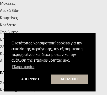
Μοκέτες
Λευκά Είδη
Κουρτίνες
Κρεβάτια
Στρώματα
Έπιπλα Εξωτερικού Χώρου
Ο ιστότοπος χρησιμοποιεί cookies για την
Χλοοτάπητες
ευκολία της περιήγησης, την εξατομίκευση
Κουζίνα
περιεχομένου και διαφημίσεων και την
ανάλυση της επισκεψιμότητάς μας.
Airbnb
Πληροφορίες
ΚΑΤΑΣΤΗΜΑΤΑ
ΑΠΟΡΡΙΨΗ
ΑΠΟΔΟΧΗ
Σχετικά με εμάς
Κατάστημα Πάτρας
Κατάστημα Κρήτης
Επικοινωνία