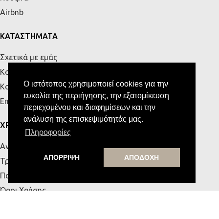
Airbnb
ΚΑΤΑΣΤΗΜΑΤΑ
Σχετικά με εμάς
Κατάστημα Πάτρας
Ο ιστότοπος χρησιμοποιεί cookies για την
Κατάστημα Κρήτης
ευκολία της περιήγησης, την εξατομίκευση
Επικοινωνία
περιεχομένου και διαφημίσεων και την
ανάλυση της επισκεψιμότητάς μας.
ΧΡΗΣΙΜΑ
Πληροφορίες
Αναζήτηση Παραγγελίας
ΑΠΟΡΡΙΨΗ
ΑΠΟΔΟΧΗ
Τρόποι Αποστολής & Πληρωμής
Πολιτική Απορρήτου
Όροι Χρήσης
Blog