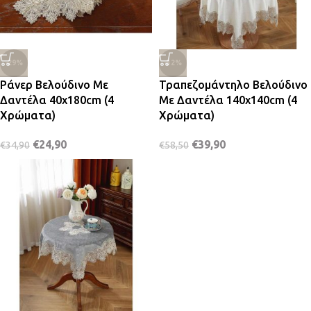
-29%
-32%
Ράνερ Βελούδινο Με
Τραπεζομάντηλο Βελούδινο
Δαντέλα 40x180cm (4
Με Δαντέλα 140x140cm (4
Χρώματα)
Χρώματα)
€
24,90
€
39,90
€
34,90
€
58,50