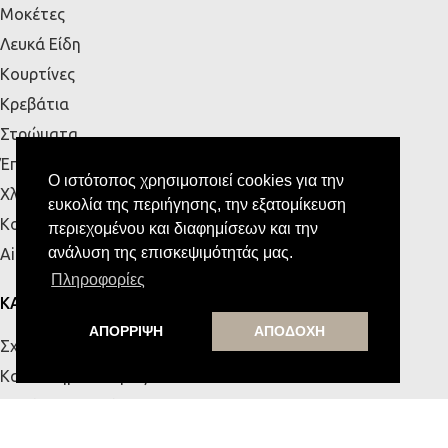
Μοκέτες
Λευκά Είδη
Κουρτίνες
Κρεβάτια
Στρώματα
Έπιπλα Εξωτερικού Χώρου
Ο ιστότοπος χρησιμοποιεί cookies για την
Χλοοτάπητες
ευκολία της περιήγησης, την εξατομίκευση
Κουζίνα
περιεχομένου και διαφημίσεων και την
ανάλυση της επισκεψιμότητάς μας.
Airbnb
Πληροφορίες
ΚΑΤΑΣΤΗΜΑΤΑ
ΑΠΟΡΡΙΨΗ
ΑΠΟΔΟΧΗ
Σχετικά με εμάς
Κατάστημα Πάτρας
Κατάστημα Κρήτης
Επικοινωνία